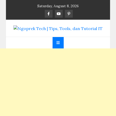
Skip
Saturday, August 8, 2026
to
content
Ngoprek Tech | Tips,
Berbagi Ilmu, Ngoprek Teknologi Tanpa Batas
Tools, dan Tutorial
IT