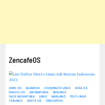
ZencafeOS
ASRIL OS
BLANKON
CODERNATE LINUX
DESA OS
DRACO OS
GROMBYANG
IBISLINUX
IGOS NUSANTARA
LINUX
MANJARO
POCI LINUX
TEALINUX
XENTA OS
ZENCAFEOS