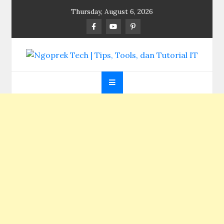
Skip
Thursday, August 6, 2026
to
content
Ngoprek Tech | Tips,
Berbagi Ilmu, Ngoprek Teknologi Tanpa Batas
Tools, dan Tutorial
IT