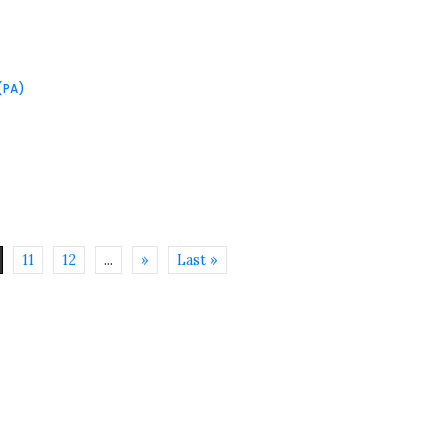
(PA)
11
12
...
»
Last »