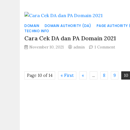
Install
LAMP
Stack
Pada
Ubuntu
DOMAIN
DOMAIN AUTHORITY (DA)
PAGE AUTHORITY 
TECHNO INFO
20.04
/
Cara Cek DA dan PA Domain 2021
Debian
on
November 10, 2021
admin
1 Comment
11
Cara
Cek
DA
dan
Page 10 of 14
« First
«
...
8
9
10
PA
Domain
2021