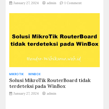
on
January 27, 2024
admin
1 Comment
Cara
Menambahkan
Storage
Disk
VM
di
Proxmox
MIKROTIK
WINBOX
Solusi MikroTik RouterBoard tidak
terdeteksi pada WinBox
January 27, 2024
admin