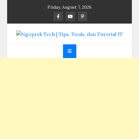
Skip
Friday, August 7, 2026
to
content
Ngoprek Tech | Tips,
Berbagi Ilmu, Ngoprek Teknologi Tanpa Batas
Tools, dan Tutorial
IT