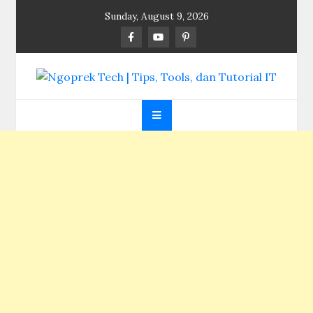
Skip
Sunday, August 9, 2026
to
content
Ngoprek Tech | Tips,
Berbagi Ilmu, Ngoprek Teknologi Tanpa Batas
Tools, dan Tutorial
IT