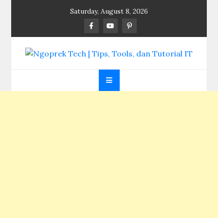
Skip
Saturday, August 8, 2026
to
content
Ngoprek Tech | Tips,
Berbagi Ilmu, Ngoprek Teknologi Tanpa Batas
Tools, dan Tutorial
IT