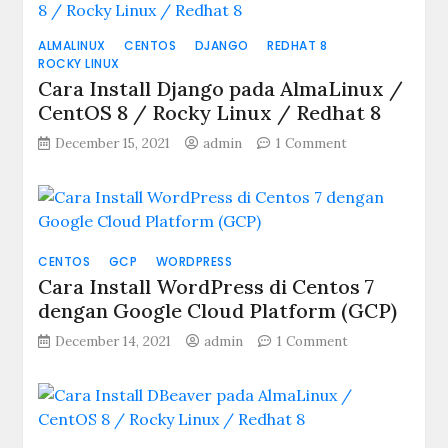
ALMALINUX
CENTOS
DJANGO
REDHAT 8
ROCKY LINUX
Cara Install Django pada AlmaLinux /
CentOS 8 / Rocky Linux / Redhat 8
on
December 15, 2021
admin
1 Comment
Cara
Install
Django
pada
AlmaLinux
CENTOS
GCP
WORDPRESS
/
CentOS
Cara Install WordPress di Centos 7
8
dengan Google Cloud Platform (GCP)
/
on
December 14, 2021
admin
1 Comment
Rocky
Cara
Linux
Install
/
WordPress
Redhat
di
8
Centos