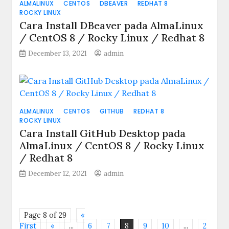
ALMALINUX
CENTOS
DBEAVER
REDHAT 8
7
ROCKY LINUX
dengan
Cara Install DBeaver pada AlmaLinux
Google
/ CentOS 8 / Rocky Linux / Redhat 8
Cloud
Platform
December 13, 2021
admin
(GCP)
ALMALINUX
CENTOS
GITHUB
REDHAT 8
ROCKY LINUX
Cara Install GitHub Desktop pada
AlmaLinux / CentOS 8 / Rocky Linux
/ Redhat 8
December 12, 2021
admin
Page 8 of 29
«
First
«
...
6
7
8
9
10
...
2