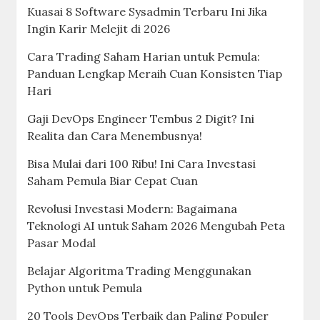
Kuasai 8 Software Sysadmin Terbaru Ini Jika
Ingin Karir Melejit di 2026
Cara Trading Saham Harian untuk Pemula:
Panduan Lengkap Meraih Cuan Konsisten Tiap
Hari
Gaji DevOps Engineer Tembus 2 Digit? Ini
Realita dan Cara Menembusnya!
Bisa Mulai dari 100 Ribu! Ini Cara Investasi
Saham Pemula Biar Cepat Cuan
Revolusi Investasi Modern: Bagaimana
Teknologi AI untuk Saham 2026 Mengubah Peta
Pasar Modal
Belajar Algoritma Trading Menggunakan
Python untuk Pemula
20 Tools DevOps Terbaik dan Paling Populer