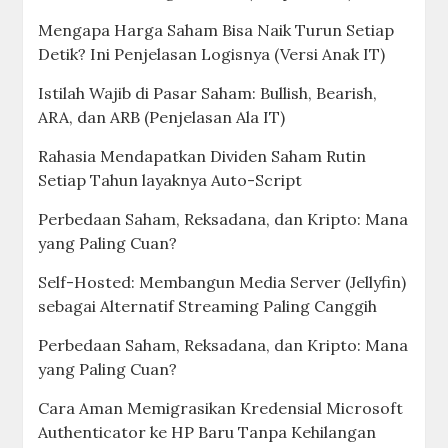
Mengapa Harga Saham Bisa Naik Turun Setiap
Detik? Ini Penjelasan Logisnya (Versi Anak IT)
Istilah Wajib di Pasar Saham: Bullish, Bearish,
ARA, dan ARB (Penjelasan Ala IT)
Rahasia Mendapatkan Dividen Saham Rutin
Setiap Tahun layaknya Auto-Script
Perbedaan Saham, Reksadana, dan Kripto: Mana
yang Paling Cuan?
Self-Hosted: Membangun Media Server (Jellyfin)
sebagai Alternatif Streaming Paling Canggih
Perbedaan Saham, Reksadana, dan Kripto: Mana
yang Paling Cuan?
Cara Aman Memigrasikan Kredensial Microsoft
Authenticator ke HP Baru Tanpa Kehilangan