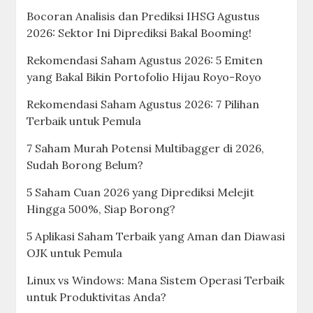
Bocoran Analisis dan Prediksi IHSG Agustus
2026: Sektor Ini Diprediksi Bakal Booming!
Rekomendasi Saham Agustus 2026: 5 Emiten
yang Bakal Bikin Portofolio Hijau Royo-Royo
Rekomendasi Saham Agustus 2026: 7 Pilihan
Terbaik untuk Pemula
7 Saham Murah Potensi Multibagger di 2026,
Sudah Borong Belum?
5 Saham Cuan 2026 yang Diprediksi Melejit
Hingga 500%, Siap Borong?
5 Aplikasi Saham Terbaik yang Aman dan Diawasi
OJK untuk Pemula
Linux vs Windows: Mana Sistem Operasi Terbaik
untuk Produktivitas Anda?