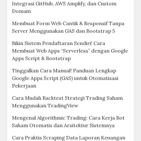
Integrasi GitHub, AWS Amplify, dan Custom
Domain
Membuat Form Web Cantik & Responsif Tanpa
Server Menggunakan GAS dan Bootstrap 5
Bikin Sistem Pendaftaran Sendiri! Cara
Membuat Web Apps “Serverless” dengan Google
Apps Script & Bootstrap
Tinggalkan Cara Manual! Panduan Lengkap
Google Apps Script (GAS) untuk Otomatisasi
Pekerjaan
Cara Mudah Backtest Strategi Trading Saham
Menggunakan TradingView
Mengenal Algorithmic Trading: Cara Kerja Bot
Saham Otomatis dan Arsitektur Sistemnya
Cara Praktis Scraping Data Laporan Keuangan