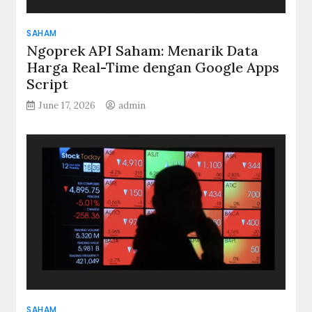
SAHAM
Ngoprek API Saham: Menarik Data
Harga Real-Time dengan Google Apps
Script
June 17, 2026
admin
SAHAM