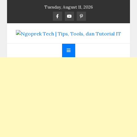
Skip
Tuesday, August 11, 2026
to
content
Ngoprek Tech | Tips,
Berbagi Ilmu, Ngoprek Teknologi Tanpa Batas
Tools, dan Tutorial
IT