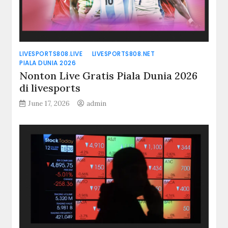
LIVESPORTS808.LIVE
LIVESPORTS808.NET
PIALA DUNIA 2026
Nonton Live Gratis Piala Dunia 2026
di livesports
June 17, 2026
admin