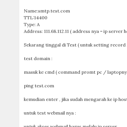
Name:smtp.test.com
TTL:14400
Type: A
Address: 111.68.112.11 ( address nya = ip server 
Sekarang tinggal di Test ( untuk setting record
test domain :
masuk ke cmd ( command promt pc / laptopnya
ping test.com
kemudian enter , jika sudah mengarah ke ip hosti
untuk test webmail nya :
untuk akses webmail harus melalu ip server