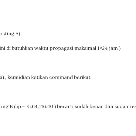
hosting A)
 ini di butuhkan waktu propagasi maksimal 1×24 jam )
) , kemudian ketikan command berikut
ng B ( ip = 75.64.116.40 ) berarti sudah benar dan sudah re