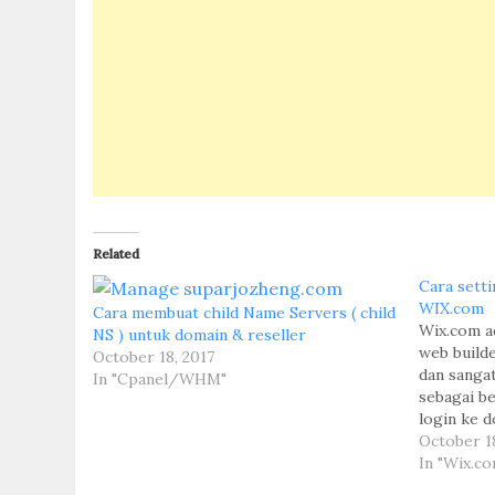
Related
Cara sett
WIX.com
Cara membuat child Name Servers ( child
Wix.com a
NS ) untuk domain & reseller
web builde
October 18, 2017
dan sangat
In "Cpanel/WHM"
sebagai be
login ke 
anda / re
October 18
membeli d
In "Wix.c
update NS