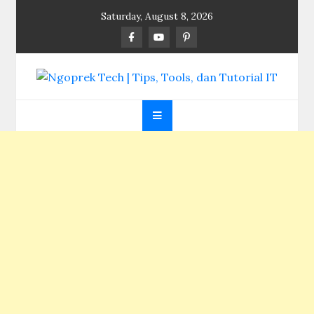
Skip
Saturday, August 8, 2026
to
content
Ngoprek Tech | Tips,
Berbagi Ilmu, Ngoprek Teknologi Tanpa Batas
Tools, dan Tutorial
IT