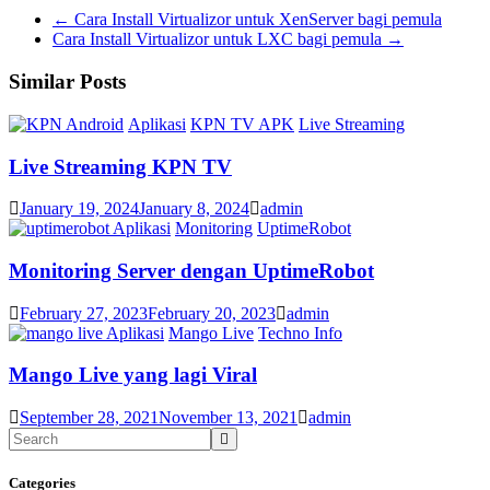
←
Cara Install Virtualizor untuk XenServer bagi pemula
Cara Install Virtualizor untuk LXC bagi pemula
→
Similar Posts
Android
Aplikasi
KPN TV APK
Live Streaming
Live Streaming KPN TV
January 19, 2024
January 8, 2024
admin
Aplikasi
Monitoring
UptimeRobot
Monitoring Server dengan UptimeRobot
February 27, 2023
February 20, 2023
admin
Aplikasi
Mango Live
Techno Info
Mango Live yang lagi Viral
September 28, 2021
November 13, 2021
admin
Categories