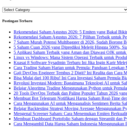
Categories
Postingan Terbaru
Rekomendasi Saham Agustus 2026: 5 Emiten yang Bakal Bikin
Rekomendasi Saham Agustus 2026: 7 Pilihan Terbaik untuk P
7 Saham Murah Potensi Multibagger di 2026, Sudah Borong 
5 Saham Cuan 2026 yang Diprediksi Melejit Hingga 500%, Si
5 Aplikasi Saham Terbaik yang Aman dan Diawasi OJK untuk
Linux vs Windows: Mana Sistem Operasi Terbaik untuk Produk
Kuasai 8 Software Sysadmin Terbaru Ini Jika Ingin Karir Melej
Cara Trading Saham Harian untuk Pemula: Panduan Lengkap M
Gaji DevOps Engineer Tembus 2 Digit? Ini Realita dan Cara
Bisa Mulai dari 100 Ribu! Ini Cara Investasi Saham Pemula B
Revolusi Investasi Modern: Bagaimana Teknologi AI untuk S
Belajar Algoritma Trading Menggunakan Python untuk Pemula
20 Tools DevOps Terbaik dan Paling Populer Tahun 2026 yan
Membuat Bot Telegram Notifikasi Harga Saham Real-Time de
Cara Menggunakan AI untuk Menganalisis Sentimen Berita Sa
Belajar Backtesting Strategi Moving Average Menggunakan P
Mengenal Screener Saham: Cara Menemukan Emiten Berkualit
Membuat Dashboard Portofolio Saham dengan Streamlit dan P
Cara Mengambil Data Harga Saham Indonesia Menggunakan P