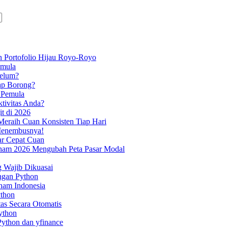
 Portofolio Hijau Royo-Royo
emula
Belum?
ap Borong?
 Pemula
tivitas Anda?
it di 2026
eraih Cuan Konsisten Tiap Hari
 Menembusnya!
iar Cepat Cuan
aham 2026 Mengubah Peta Pasar Modal
g Wajib Dikuasai
ngan Python
ham Indonesia
ython
as Secara Otomatis
ython
ython dan yfinance