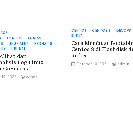
CENTOS
CENTOS 8
DEVOPS
RUFUS
X
CENTOS
DEBIAN
Cara Membuat Bootabl
SS
LINUX MINT
REDHAT 8
Centos 8 di Flashdisk 
NUX
UBUNTU
Rufus
elihat dan
alisis Log Linux
October 10, 2021
admin
n GoAccess
 15, 2022
admin