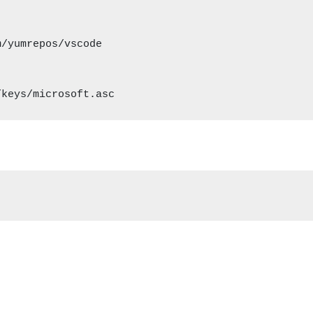
/yumrepos/vscode

/keys/microsoft.asc