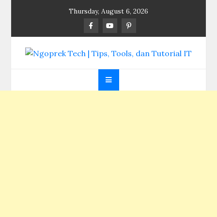
Skip
Thursday, August 6, 2026
to
content
Ngoprek Tech | Tips,
Berbagi Ilmu, Ngoprek Teknologi Tanpa Batas
Tools, dan Tutorial
IT