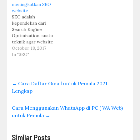
meningkatkan SEO
developer akismet,
website
namun plugin ini lebih
SEO adalah
ringan karena tidak
kependekan dari
menerapkan metode
Search Engine
javascript seperti yang
Optimization, suatu
ada di WP-Spam Free,
teknik agar website
plugin ini adalah
yang kita buat mudah
October 18, 2017
alternatif pengganti
ditemukan melalui
In "SEO"
WP-Spam…
search engine seperti
Google, bing , yahoo
dan yang lain nya. dan
menempatkan sebuah
←
Cara Daftar Gmail untuk Pemula 2021
situs web pada posisi
Lengkap
teratas, atau
setidaknya halaman
pertama hasil
Cara Menggunakan WhatsApp di PC ( WA Web)
pencarian berdasarkan
untuk Pemula
→
kata kunci tertentu. hal
ini sangat penting…
Similar Posts