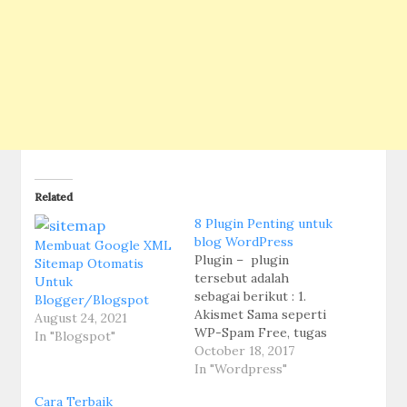
Related
8 Plugin Penting untuk
blog WordPress
Membuat Google XML
Plugin – plugin
Sitemap Otomatis
tersebut adalah
Untuk
sebagai berikut : 1.
Blogger/Blogspot
Akismet Sama seperti
August 24, 2021
WP-Spam Free, tugas
In "Blogspot"
dari plugin ini adalah
October 18, 2017
memblokir spammer
In "Wordpress"
berdasarkan blacklist
Cara Terbaik
yang dibuat oleh