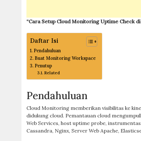
“Cara Setup Cloud Monitoring Uptime Check d
Daftar Isi
Pendahuluan
Buat Monitoring Workspace
Penutup
Related
Pendahuluan
Cloud Monitoring memberikan visibilitas ke kine
didukung cloud. Pemantauan cloud mengumpulk
Web Services, host uptime probe, instrumentas
Cassandra, Nginx, Server Web Apache, Elasticse