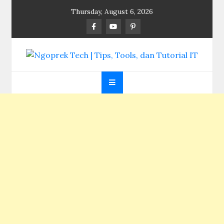
Skip
Thursday, August 6, 2026
to
content
Ngoprek Tech | Tips,
Berbagi Ilmu, Ngoprek Teknologi Tanpa Batas
Tools, dan Tutorial
IT