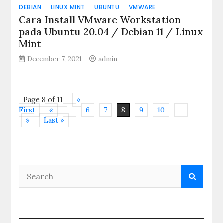
DEBIAN
LINUX MINT
UBUNTU
VMWARE
Cara Install VMware Workstation
pada Ubuntu 20.04 / Debian 11 / Linux
Mint
December 7, 2021
admin
Page 8 of 11
«
First
«
...
6
7
8
9
10
...
»
Last »