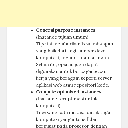
General purpose instances
(Instance tujuan umum)
Tipe ini memberikan keseimbangan
yang baik dari segi sumber daya
komputasi, memori, dan jaringan.
Selain itu, opsi ini juga dapat
digunakan untuk berbagai beban
kerja yang beragam seperti server
aplikasi web atau repositori kode.
Compute optimized instances
(Instance teroptimasi untuk
komputasi)
Tipe yang satu ini ideal untuk tugas
komputasi yang intensif dan
berpusat pada prosesor dengan