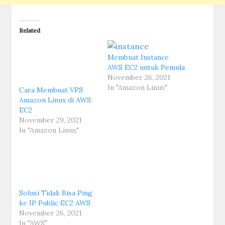
Related
Membuat Instance
AWS EC2 untuk Pemula
November 26, 2021
In "Amazon Linux"
Cara Membuat VPS
Amazon Linux di AWS
EC2
November 29, 2021
In "Amazon Linux"
Solusi Tidak Bisa Ping
ke IP Public EC2 AWS
November 26, 2021
In "AWS"