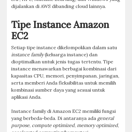
dijalankan di AWS dibanding cloud lainnya.
Tipe Instance Amazon
EC2
Setiap tipe instance dikelompokkan dalam satu
instance family
(keluarga instance) dan
dioptimalkan untuk jenis tugas tertentu. Tipe
instance menawarkan berbagai kombinasi dari
kapasitas CPU, memori, penyimpanan, jaringan,
serta memberi Anda fleksibilitas untuk memilih
kombinasi sumber daya yang sesuai untuk
aplikasi Anda.
Instance family di Amazon EC2 memiliki fungsi
yang berbeda-beda. Di antaranya ada
general
purpose
,
compute optimized
,
memory optimized
,