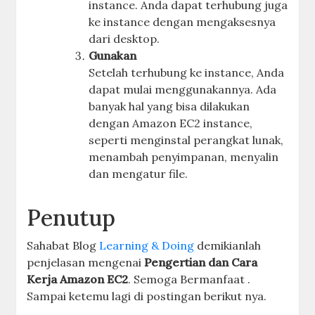
instance. Anda dapat terhubung juga
ke instance dengan mengaksesnya
dari desktop.
Gunakan
Setelah terhubung ke instance, Anda
dapat mulai menggunakannya. Ada
banyak hal yang bisa dilakukan
dengan Amazon EC2 instance,
seperti menginstal perangkat lunak,
menambah penyimpanan, menyalin
dan mengatur file.
Penutup
Sahabat Blog
Learning & Doing
demikianlah
penjelasan mengenai
Pengertian dan Cara
Kerja Amazon EC2
. Semoga Bermanfaat .
Sampai ketemu lagi di postingan berikut nya.