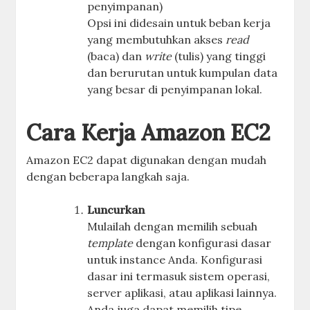
penyimpanan)
Opsi ini didesain untuk beban kerja
yang membutuhkan akses
read
(baca) dan
write
(tulis) yang tinggi
dan berurutan untuk kumpulan data
yang besar di penyimpanan lokal.
Cara Kerja Amazon EC2
Amazon EC2 dapat digunakan dengan mudah
dengan beberapa langkah saja.
Luncurkan
Mulailah dengan memilih sebuah
template
dengan konfigurasi dasar
untuk instance Anda. Konfigurasi
dasar ini termasuk sistem operasi,
server aplikasi, atau aplikasi lainnya.
Anda juga dapat memilih tipe