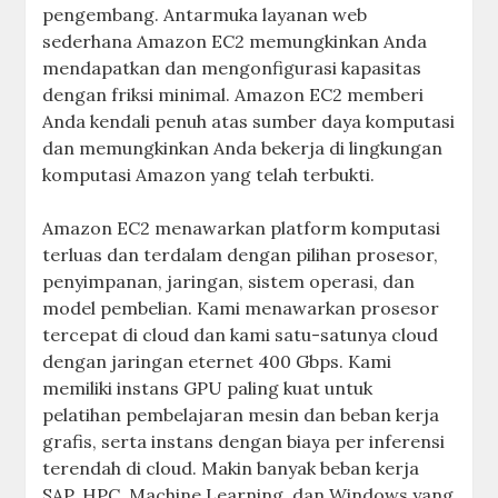
pengembang. Antarmuka layanan web
sederhana Amazon EC2 memungkinkan Anda
mendapatkan dan mengonfigurasi kapasitas
dengan friksi minimal. Amazon EC2 memberi
Anda kendali penuh atas sumber daya komputasi
dan memungkinkan Anda bekerja di lingkungan
komputasi Amazon yang telah terbukti.
Amazon EC2 menawarkan platform komputasi
terluas dan terdalam dengan pilihan prosesor,
penyimpanan, jaringan, sistem operasi, dan
model pembelian. Kami menawarkan prosesor
tercepat di cloud dan kami satu-satunya cloud
dengan jaringan eternet 400 Gbps. Kami
memiliki instans GPU paling kuat untuk
pelatihan pembelajaran mesin dan beban kerja
grafis, serta instans dengan biaya per inferensi
terendah di cloud. Makin banyak beban kerja
SAP, HPC, Machine Learning, dan Windows yang