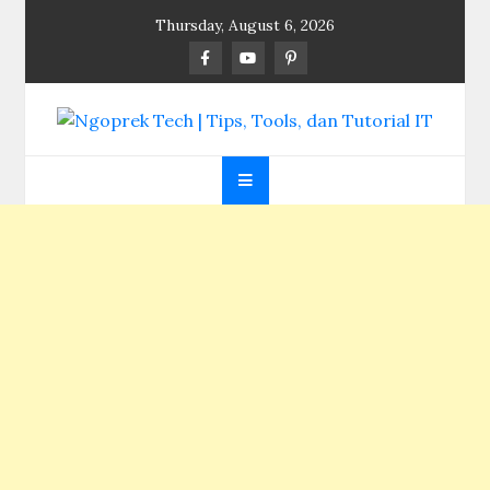
Skip
Thursday, August 6, 2026
to
content
Ngoprek Tech | Tips,
Berbagi Ilmu, Ngoprek Teknologi Tanpa Batas
Tools, dan Tutorial
IT