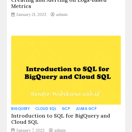
Metrics
January 21, 2023
admin
BIGQUERY
CLOUD SQL
GCP
JUARA GCP
Introduction to SQL for BigQuery and
Cloud SQL
January 7, 2023
admin