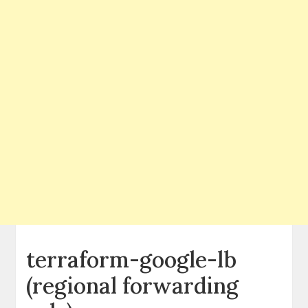
terraform-google-lb
(regional forwarding