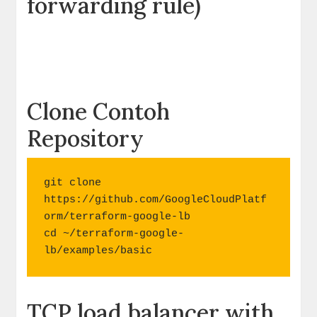
forwarding rule)
Clone Contoh
Repository
git clone 
https://github.com/GoogleCloudPlatf
orm/terraform-google-lb

cd ~/terraform-google-
lb/examples/basic
TCP load balancer with