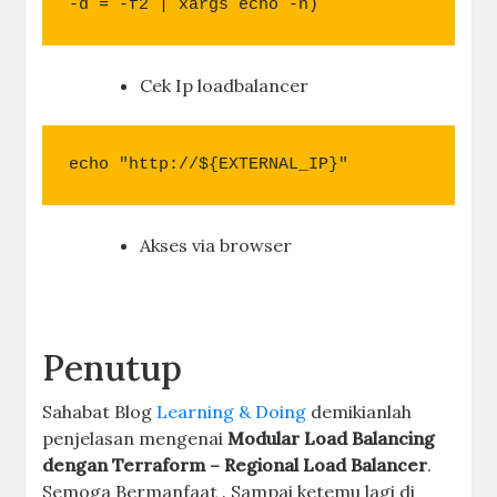
-d = -f2 | xargs echo -n)
Cek Ip loadbalancer
echo "http://${EXTERNAL_IP}"
Akses via browser
Penutup
Sahabat Blog
Learning & Doing
demikianlah
penjelasan mengenai
Modular Load Balancing
dengan Terraform – Regional Load Balancer
.
Semoga Bermanfaat . Sampai ketemu lagi di