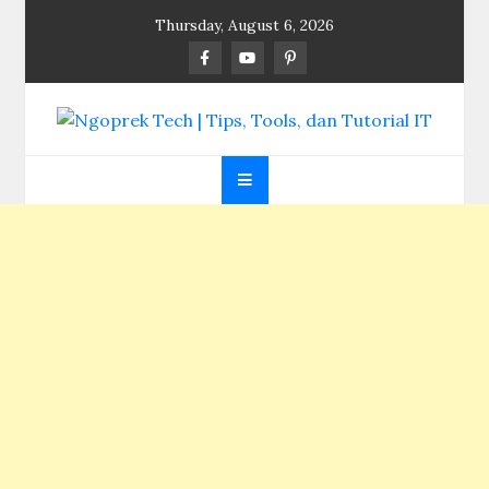
Skip
Thursday, August 6, 2026
to
content
Ngoprek Tech | Tips,
Berbagi Ilmu, Ngoprek Teknologi Tanpa Batas
Tools, dan Tutorial
IT