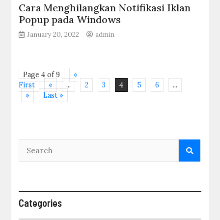
Cara Menghilangkan Notifikasi Iklan
Popup pada Windows
January 20, 2022
admin
Page 4 of 9
«
First
«
...
2
3
4
5
6
...
»
Last »
Categories