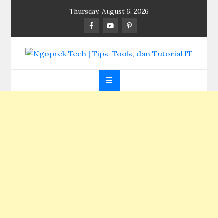
Skip
Thursday, August 6, 2026
to
content
Ngoprek Tech | Tips,
Berbagi Ilmu, Ngoprek Teknologi Tanpa Batas
Tools, dan Tutorial
IT