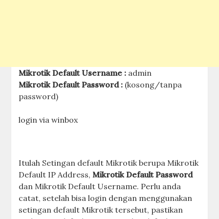
Mikrotik Default Username :
admin
Mikrotik Default Password :
(kosong/tanpa
password)
login via winbox
Itulah Setingan default Mikrotik berupa Mikrotik
Default IP Address,
Mikrotik Default Password
dan Mikrotik Default Username. Perlu anda
catat, setelah bisa login dengan menggunakan
setingan default Mikrotik tersebut, pastikan