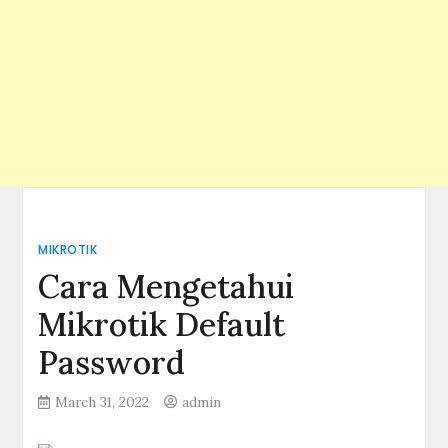
MIKROTIK
Cara Mengetahui
Mikrotik Default
Password
March 31, 2022
admin