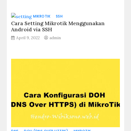
MIKROTIK
SSH
Cara Setting Mikrotik Menggunakan
Android via SSH
April 9, 2022
admin