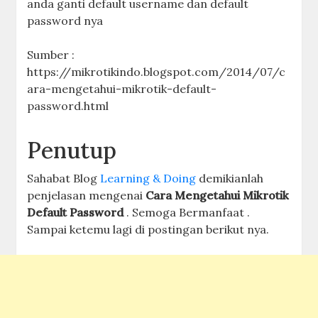
anda ganti default username dan default
password nya
Sumber :
https://mikrotikindo.blogspot.com/2014/07/c
ara-mengetahui-mikrotik-default-
password.html
Penutup
Sahabat Blog
Learning & Doing
demikianlah
penjelasan mengenai
Cara Mengetahui Mikrotik
Default Password
. Semoga Bermanfaat .
Sampai ketemu lagi di postingan berikut nya.