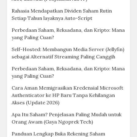
Rahasia Mendapatkan Dividen Saham Rutin
Setiap Tahun layaknya Auto-Script
Perbedaan Saham, Reksadana, dan Kripto: Mana
yang Paling Cuan?
Self-Hosted: Membangun Media Server (Jellyfin)
sebagai Alternatif Streaming Paling Canggih
Perbedaan Saham, Reksadana, dan Kripto: Mana
yang Paling Cuan?
Cara Aman Memigrasikan Kredensial Microsoft
Authenticator ke HP Baru Tanpa Kehilangan
Akses (Update 2026)
Apa Itu Saham? Penjelasan Paling Mudah untuk
Orang Awam (Gaya Ngoprek Tech)
Panduan Lengkap Buka Rekening Saham