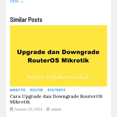
VPN
→
Similar Posts
MIKROTIK
ROUTER
ROUTEROS
Cara Upgrade dan Downgrade RouterOS
Mikrotik
January 20, 2024
admin