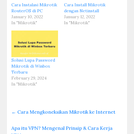
Cara Instalasi Mikrotik
Cara Install Mikrotik
RouterOS di PC
dengan Netinstall
January 10, 2022
January 12, 2022
In "Mikrotik"
In "Mikrotik"
Solusi Lupa Password
Mikrotik di Winbox
Terbaru
February 29, 2024
In "Mikrotik"
←
Cara Mengkoneksikan Mikrotik ke Internet
Apa itu VPN? Mengenal Prinsip & Cara Kerja