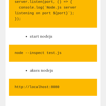
server.listen(port, () => {

  console.log(`Node.js server 
listening on port ${port}`);

});
start nodejs
node --inspect test.js
akses nodejs
http://localhost:8080