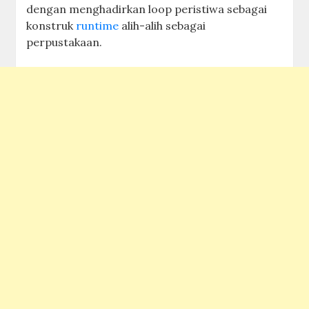
dengan menghadirkan loop peristiwa sebagai
konstruk
runtime
alih-alih sebagai
perpustakaan.