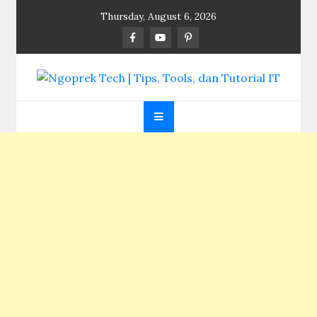
Skip
Thursday, August 6, 2026
to
content
Ngoprek Tech | Tips,
Berbagi Ilmu, Ngoprek Teknologi Tanpa Batas
Tools, dan Tutorial
IT