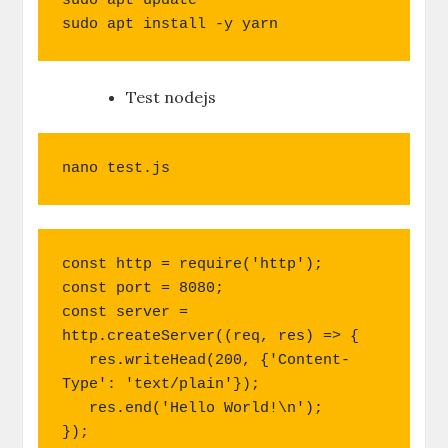
sudo apt update

sudo apt install -y yarn
Test nodejs
nano test.js
const http = require('http');

const port = 8080;

const server = 
http.createServer((req, res) => {

   res.writeHead(200, {'Content-
Type': 'text/plain'});

   res.end('Hello World!\n');

});
