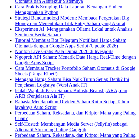
Otomatis dan Arsitektur Sistemnya
Cara Praktis Scraping Data Laporan Keuangan Emiten
Menggunakan Python
Strategi Bandarmologi Modern: Membaca Pergerakan Big
Money dan Menentukan Titik Entry Saham yang Akurat
Eksperimen AI: Menggunakan Ollama Lokal untuk Analisis
Sentimen Berita Saham
Tutorial Membuat Bot Telegram Notifikasi Harga Saham
Otomatis dengan Google Apps Script (Update 2026)
Nonton Live Gratis Piala Dunia 2026 di livesports
Ngoprek API Saham: Menarik Data Harga Real-Time dengan
Google Apps Script
Cara Membuat Tracker Portofolio Saham Otomatis di Google
Sheets (Tanpa Ribet!)
Mengapa Harga Saham Bisa Naik Turun Setiap Detik? Ini
Penjelasan Logisnya (Versi Anak IT)
Istilah Wajib di Pasar Saham: Bullish, Bearish, ARA, dan
ARB (Penjelasan Ala IT)
Rahasia Mendapatkan Dividen Saham Rutin Setiap Tahun
layaknya Auto-Script
Perbedaan Saham, Reksadana, dan Kripto: Mana yang Paling
Cuan?
Self-Hosted: Membangun Media Server (Jellyfin) sebagai
Alternatif Streaming Paling Canggih
Perbedaan Saham, Reksadana, dan Kripto: Mana yang Paling