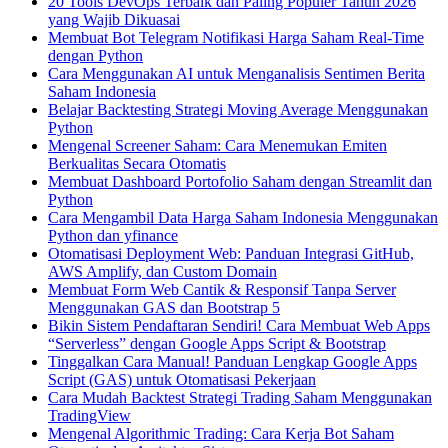
20 Tools DevOps Terbaik dan Paling Populer Tahun 2026
yang Wajib Dikuasai
Membuat Bot Telegram Notifikasi Harga Saham Real-Time
dengan Python
Cara Menggunakan AI untuk Menganalisis Sentimen Berita
Saham Indonesia
Belajar Backtesting Strategi Moving Average Menggunakan
Python
Mengenal Screener Saham: Cara Menemukan Emiten
Berkualitas Secara Otomatis
Membuat Dashboard Portofolio Saham dengan Streamlit dan
Python
Cara Mengambil Data Harga Saham Indonesia Menggunakan
Python dan yfinance
Otomatisasi Deployment Web: Panduan Integrasi GitHub,
AWS Amplify, dan Custom Domain
Membuat Form Web Cantik & Responsif Tanpa Server
Menggunakan GAS dan Bootstrap 5
Bikin Sistem Pendaftaran Sendiri! Cara Membuat Web Apps
“Serverless” dengan Google Apps Script & Bootstrap
Tinggalkan Cara Manual! Panduan Lengkap Google Apps
Script (GAS) untuk Otomatisasi Pekerjaan
Cara Mudah Backtest Strategi Trading Saham Menggunakan
TradingView
Mengenal Algorithmic Trading: Cara Kerja Bot Saham