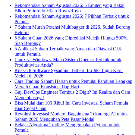
Rekomendasi Saham Agustus 2026: 5 Emiten yang Bakal
Bikin Portofolio Hijau Royo-Royo
Rekomendasi Saham Agustus 2026: 7 Pilihan Terbaik untuk
Pemula
7 Saham Murah Potensi Multibagger di 2026, Sudah Borong
Belum?
5 Saham Cuan 2026 yang Diprediksi Melejit Hingga 500%,
Siap Borong?
5 Aplikasi Saham Terbaik yang Aman dan Diawasi OJK
untuk Pemula
Linux vs Windows: Mana Sistem Operasi Terbaik untuk
Produktivitas Anda?
Kuasai 8 Software Sysadmin Terbaru Ini Jika Ingin Karir
Melejit di 2026
Cara Trading Saham Harian untuk Pemula: Panduan Lengkap
Meraih Cuan Konsisten Tiap Hari
Gaji DevOps Engineer Tembus 2 Digit? Ini Realita dan Cara
Menembusnya!
Bisa Mulai dari 100 Ribu! Ini Cara Investasi Saham Pemula
Biar Cepat Cuan
Revolusi Investasi Modern: Bagaimana Teknologi AI untuk
Saham 2026 Mengubah Peta Pasar Modal
Belajar Algoritma Trading Menggunakan Python untuk
Pemula