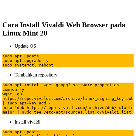
Cara Install Vivaldi Web Browser pada
Linux Mint 20
Update OS
sudo apt update

sudo apt upgrade -y

sudo systemctl reboot
Tambahkan repository
sudo apt install wget gnupg2 software-properties-
common -y

wget -qO- 
https://repo.vivaldi.com/archive/linux_signing_key.pub 
| sudo apt-key add -

echo 'deb https://repo.vivaldi.com/archive/deb/ stable 
main' | sudo tee /etc/apt/sources.list.d/vivaldi.list
Install vivaldi
sudo apt update
