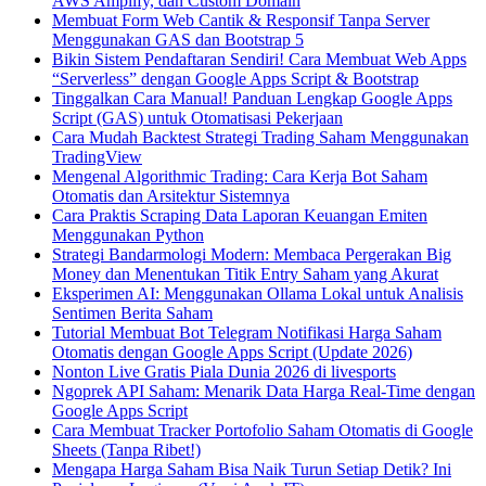
AWS Amplify, dan Custom Domain
Membuat Form Web Cantik & Responsif Tanpa Server
Menggunakan GAS dan Bootstrap 5
Bikin Sistem Pendaftaran Sendiri! Cara Membuat Web Apps
“Serverless” dengan Google Apps Script & Bootstrap
Tinggalkan Cara Manual! Panduan Lengkap Google Apps
Script (GAS) untuk Otomatisasi Pekerjaan
Cara Mudah Backtest Strategi Trading Saham Menggunakan
TradingView
Mengenal Algorithmic Trading: Cara Kerja Bot Saham
Otomatis dan Arsitektur Sistemnya
Cara Praktis Scraping Data Laporan Keuangan Emiten
Menggunakan Python
Strategi Bandarmologi Modern: Membaca Pergerakan Big
Money dan Menentukan Titik Entry Saham yang Akurat
Eksperimen AI: Menggunakan Ollama Lokal untuk Analisis
Sentimen Berita Saham
Tutorial Membuat Bot Telegram Notifikasi Harga Saham
Otomatis dengan Google Apps Script (Update 2026)
Nonton Live Gratis Piala Dunia 2026 di livesports
Ngoprek API Saham: Menarik Data Harga Real-Time dengan
Google Apps Script
Cara Membuat Tracker Portofolio Saham Otomatis di Google
Sheets (Tanpa Ribet!)
Mengapa Harga Saham Bisa Naik Turun Setiap Detik? Ini