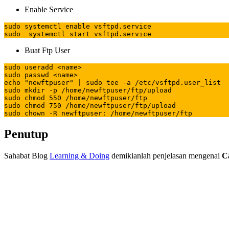
Enable Service
sudo systemctl enable vsftpd.service

sudo  systemctl start vsftpd.service
Buat Ftp User
sudo useradd <name>

sudo passwd <name>

echo "newftpuser" | sudo tee -a /etc/vsftpd.user_list

sudo mkdir -p /home/newftpuser/ftp/upload

sudo chmod 550 /home/newftpuser/ftp

sudo chmod 750 /home/newftpuser/ftp/upload

sudo chown -R newftpuser: /home/newftpuser/ftp
Penutup
Sahabat Blog
Learning & Doing
demikianlah penjelasan mengenai
C