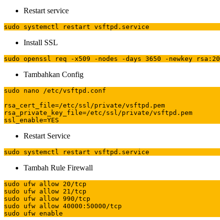
Restart service
sudo systemctl restart vsftpd.service
Install SSL
sudo openssl req -x509 -nodes -days 3650 -newkey rsa:20
Tambahkan Config
sudo nano /etc/vsftpd.conf

rsa_cert_file=/etc/ssl/private/vsftpd.pem

rsa_private_key_file=/etc/ssl/private/vsftpd.pem

ssl_enable=YES
Restart Service
sudo systemctl restart vsftpd.service
Tambah Rule Firewall
sudo ufw allow 20/tcp

sudo ufw allow 21/tcp

sudo ufw allow 990/tcp

sudo ufw allow 40000:50000/tcp

sudo ufw enable