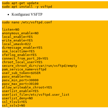
sudo apt-get update

sudo apt install -y vsftpd
Konfigurasi VSFTP
sudo nano /etc/vsftpd.conf

listen=NO 

anonymous_enable=NO 

local_enable=YES 

write_enable=YES 

local_umask=022 

dirmessage_enable=YES 

use_localtime=YES 

xferlog_enable=YES 

connect_from_port_20=YES 

chroot_local_user=YES 

secure_chroot_dir=/var/run/vsftpd/empty 

pam_service_name=vsftpd 

user_sub_token=$USER

pasv_enable=Yes 

pasv_min_port=30000 

pasv_max_port=30100 

allow_writeable_chroot=YES 

userlist_enable=YES

userlist_file=/etc/vsftpd.user_list

userlist_deny=NO

ssl_tlsv1=YES 

ssl_sslv2=NO