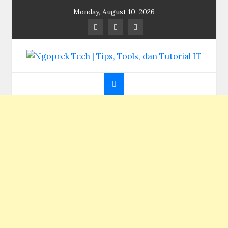
Skip
Monday, August 10, 2026
to
content
Ngoprek Tech | Tips,
Berbagi Ilmu, Ngoprek Teknologi Tanpa Batas
Tools, dan Tutorial
IT