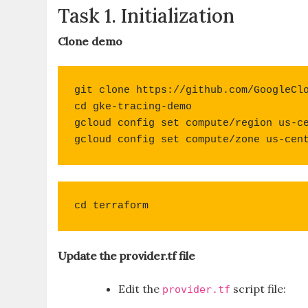
Task 1. Initialization
Clone demo
git clone https://github.com/GoogleClo
cd gke-tracing-demo

gcloud config set compute/region us-ce
gcloud config set compute/zone us-cen
cd terraform
Update the provider.tf file
Edit the
script file:
provider.tf