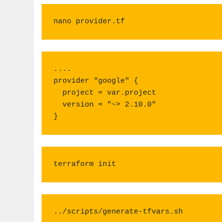
nano provider.tf
....

provider "google" {

  project = var.project

  version = "~> 2.10.0"

}
terraform init
../scripts/generate-tfvars.sh