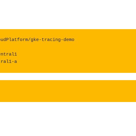
udPlatform/gke-tracing-demo

ntral1

tral1-a