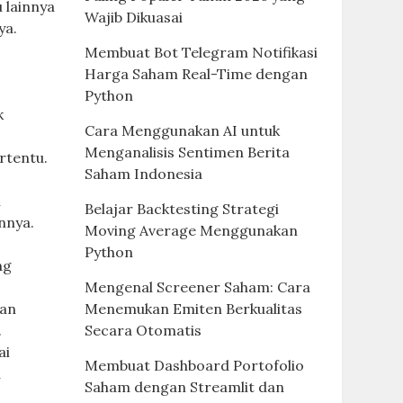
 lainnya
Wajib Dikuasai
ya.
Membuat Bot Telegram Notifikasi
Harga Saham Real-Time dengan
Python
k
Cara Menggunakan AI untuk
Menganalisis Sentimen Berita
rtentu.
Saham Indonesia
n
Belajar Backtesting Strategi
nnya.
Moving Average Menggunakan
Python
ng
Mengenal Screener Saham: Cara
dan
Menemukan Emiten Berkualitas
.
Secara Otomatis
ai
Membuat Dashboard Portofolio
a
Saham dengan Streamlit dan