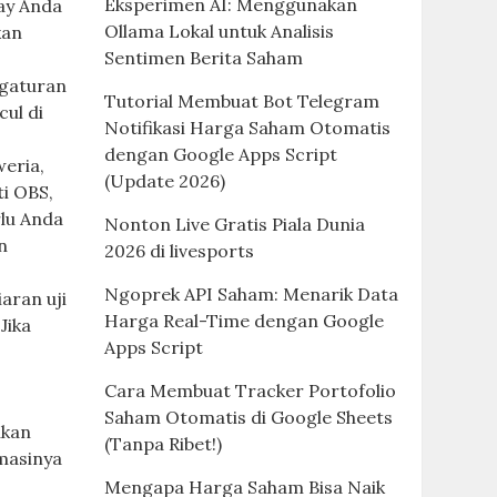
Eksperimen AI: Menggunakan
ay Anda
Ollama Lokal untuk Analisis
kan
Sentimen Berita Saham
ngaturan
Tutorial Membuat Bot Telegram
cul di
Notifikasi Harga Saham Otomatis
dengan Google Apps Script
weria,
(Update 2026)
i OBS,
rlu Anda
Nonton Live Gratis Piala Dunia
n
2026 di livesports
Ngoprek API Saham: Menarik Data
aran uji
Harga Real-Time dengan Google
Jika
Apps Script
Cara Membuat Tracker Portofolio
Saham Otomatis di Google Sheets
ukan
(Tanpa Ribet!)
masinya
Mengapa Harga Saham Bisa Naik