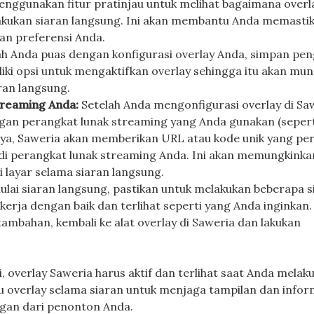
enggunakan fitur pratinjau untuk melihat bagaimana overl
elakukan siaran langsung. Ini akan membantu Anda memasti
an preferensi Anda.
ah Anda puas dengan konfigurasi overlay Anda, simpan pe
iki opsi untuk mengaktifkan overlay sehingga itu akan mun
ran langsung.
treaming Anda:
Setelah Anda mengonfigurasi overlay di Sa
an perangkat lunak streaming yang Anda gunakan (sepert
anya, Saweria akan memberikan URL atau kode unik yang pe
di perangkat lunak streaming Anda. Ini akan memungkinka
i layar selama siaran langsung.
ai siaran langsung, pastikan untuk melakukan beberapa si
rja dengan baik dan terlihat seperti yang Anda inginkan. 
ambahan, kembali ke alat overlay di Saweria dan lakukan
, overlay Saweria harus aktif dan terlihat saat Anda melak
u overlay selama siaran untuk menjaga tampilan dan infor
ungan dari penonton Anda.