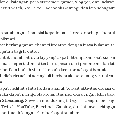
er di kalangan para streamer, gamer, vlogger, dan individu
rti Twitch, YouTube, Facebook Gaming, dan lain sebagain
sumbangan finansial kepada para kreator sebagai bentu
nikmati.
t berlangganan channel kreator dengan biaya bulanan te
njutan bagi kreator.
untuk membuat overlay yang dapat ditampilkan saat siara
asi seperti donasi terbaru, pesan dari penonton, dan lai
erikan hadiah virtual kepada kreator sebagai bentuk
iah virtual ini seringkali berbentuk mata uang virtual ya
a.
pat melihat statistik dan analitik terkait aktivitas donasi 
eka dapat mengelola komunitas mereka dengan lebih baik
m Streaming:
Saweria mendukung integrasi dengan berbag
 Twitch, YouTube, Facebook Gaming, dan lainnya, sehingg
nerima dukungan dari berbagai sumber.