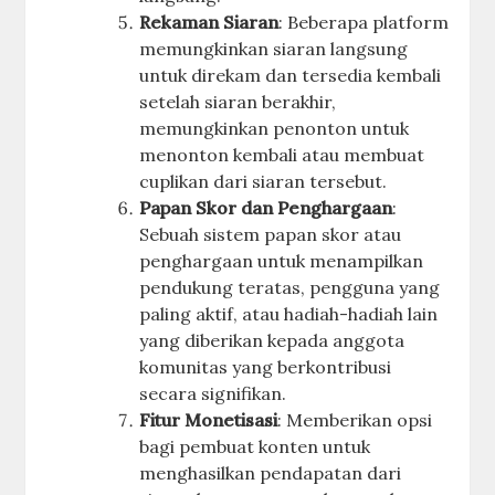
Rekaman Siaran
: Beberapa platform
memungkinkan siaran langsung
untuk direkam dan tersedia kembali
setelah siaran berakhir,
memungkinkan penonton untuk
menonton kembali atau membuat
cuplikan dari siaran tersebut.
Papan Skor dan Penghargaan
:
Sebuah sistem papan skor atau
penghargaan untuk menampilkan
pendukung teratas, pengguna yang
paling aktif, atau hadiah-hadiah lain
yang diberikan kepada anggota
komunitas yang berkontribusi
secara signifikan.
Fitur Monetisasi
: Memberikan opsi
bagi pembuat konten untuk
menghasilkan pendapatan dari