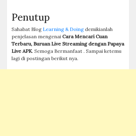
Penutup
Sahabat Blog
Learning & Doing
demikianlah
penjelasan mengenai
Cara Mencari Cuan
Terbaru, Buruan Live Streaming dengan Papaya
Live APK
. Semoga Bermanfaat . Sampai ketemu
lagi di postingan berikut nya.