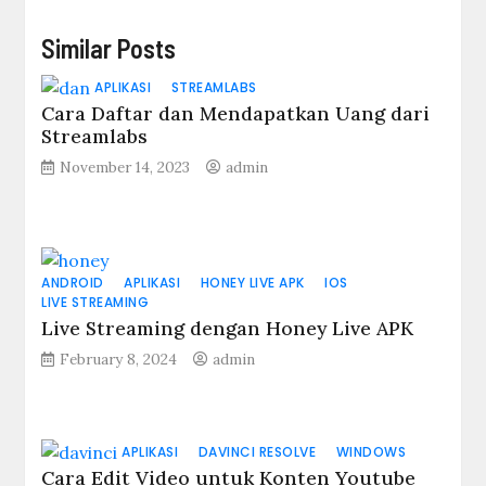
Similar Posts
APLIKASI
STREAMLABS
Cara Daftar dan Mendapatkan Uang dari
Streamlabs
November 14, 2023
admin
ANDROID
APLIKASI
HONEY LIVE APK
IOS
LIVE STREAMING
Live Streaming dengan Honey Live APK
February 8, 2024
admin
APLIKASI
DAVINCI RESOLVE
WINDOWS
Cara Edit Video untuk Konten Youtube