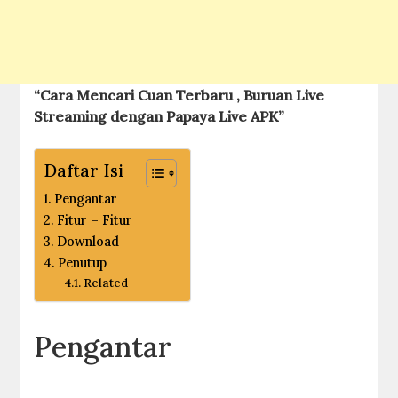
“Cara Mencari Cuan Terbaru , Buruan Live
Streaming dengan Papaya Live APK”
Daftar Isi
Pengantar
Fitur – Fitur
Download
Penutup
Related
Pengantar