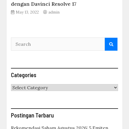
dengan Davinci Resolve 17
May 13, 2022
admin
Categories
Categories
Postingan Terbaru
Rekomendasi Saham Agustus 2026: 5 Emiten