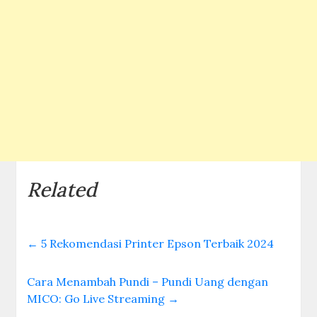
Related
←
5 Rekomendasi Printer Epson Terbaik 2024
Cara Menambah Pundi – Pundi Uang dengan
MICO: Go Live Streaming
→