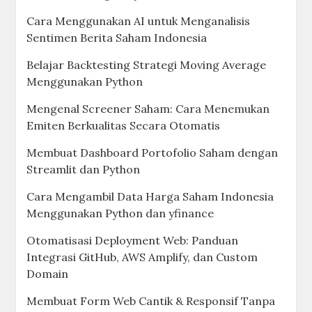
Cara Menggunakan AI untuk Menganalisis
Sentimen Berita Saham Indonesia
Belajar Backtesting Strategi Moving Average
Menggunakan Python
Mengenal Screener Saham: Cara Menemukan
Emiten Berkualitas Secara Otomatis
Membuat Dashboard Portofolio Saham dengan
Streamlit dan Python
Cara Mengambil Data Harga Saham Indonesia
Menggunakan Python dan yfinance
Otomatisasi Deployment Web: Panduan
Integrasi GitHub, AWS Amplify, dan Custom
Domain
Membuat Form Web Cantik & Responsif Tanpa