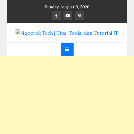
Skip
Sunday, August 9, 2026
to
content
Ngoprek Tech | Tips,
Berbagi Ilmu, Ngoprek Teknologi Tanpa Batas
Tools, dan Tutorial
IT