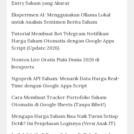
Entry Saham yang Akurat
Eksperimen AI: Menggunakan Ollama Lokal
untuk Analisis Sentimen Berita Saham
Tutorial Membuat Bot Telegram Notifikasi
Harga Saham Otomatis dengan Google Apps
Script (Update 2026)
Nonton Live Gratis Piala Dunia 2026 di
livesports
Ngoprek API Saham: Menarik Data Harga Real-
Time dengan Google Apps Script
Cara Membuat Tracker Portofolio Saham
Otomatis di Google Sheets (Tanpa Ribet!)
Mengapa Harga Saham Bisa Naik Turun Setiap
Detik? Ini Penjelasan Logisnya (Versi Anak IT)