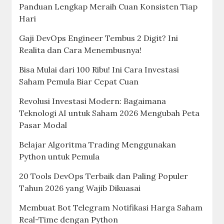
Panduan Lengkap Meraih Cuan Konsisten Tiap
Hari
Gaji DevOps Engineer Tembus 2 Digit? Ini
Realita dan Cara Menembusnya!
Bisa Mulai dari 100 Ribu! Ini Cara Investasi
Saham Pemula Biar Cepat Cuan
Revolusi Investasi Modern: Bagaimana
Teknologi AI untuk Saham 2026 Mengubah Peta
Pasar Modal
Belajar Algoritma Trading Menggunakan
Python untuk Pemula
20 Tools DevOps Terbaik dan Paling Populer
Tahun 2026 yang Wajib Dikuasai
Membuat Bot Telegram Notifikasi Harga Saham
Real-Time dengan Python