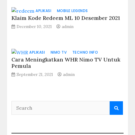
APLIKASI
MOBILE LEGENDS
Klaim Kode Redeem ML 10 Desember 2021
December 10, 2021
admin
APLIKASI
NIMO TV
TECHNO INFO
Cara Meningkatkan WHR Nimo TV Untuk
Pemula
September 21, 2021
admin