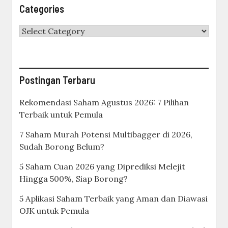
Categories
Categories
Postingan Terbaru
Rekomendasi Saham Agustus 2026: 7 Pilihan
Terbaik untuk Pemula
7 Saham Murah Potensi Multibagger di 2026,
Sudah Borong Belum?
5 Saham Cuan 2026 yang Diprediksi Melejit
Hingga 500%, Siap Borong?
5 Aplikasi Saham Terbaik yang Aman dan Diawasi
OJK untuk Pemula