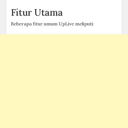
Fitur Utama
Beberapa fitur umum UpLive meliputi: