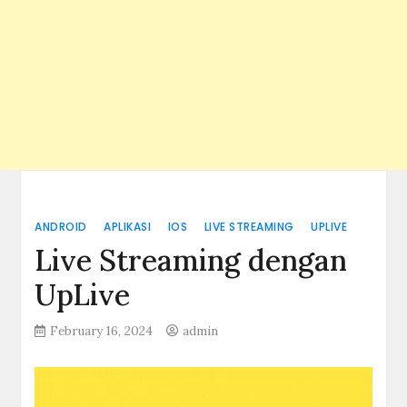
ANDROID
APLIKASI
IOS
LIVE STREAMING
UPLIVE
Live Streaming dengan
UpLive
February 16, 2024
admin