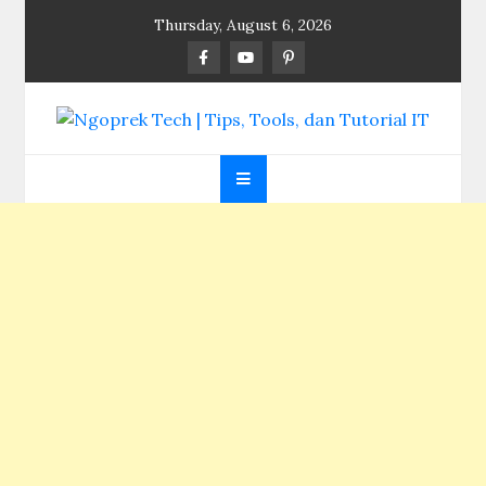
Skip
Thursday, August 6, 2026
to
content
Ngoprek Tech | Tips,
Berbagi Ilmu, Ngoprek Teknologi Tanpa Batas
Tools, dan Tutorial
IT