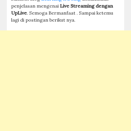
penjelasan mengenai
Live Streaming dengan
UpLive
. Semoga Bermanfaat . Sampai ketemu
lagi di postingan berikut nya.