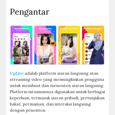
Pengantar
UpLive
adalah platform siaran langsung atau
streaming video yang memungkinkan pengguna
untuk membuat dan menonton siaran langsung.
Platform ini umumnya digunakan untuk berbagai
keperluan, termasuk siaran pribadi, pertunjukan
bakat, permainan, dan interaksi langsung
dengan penonton.