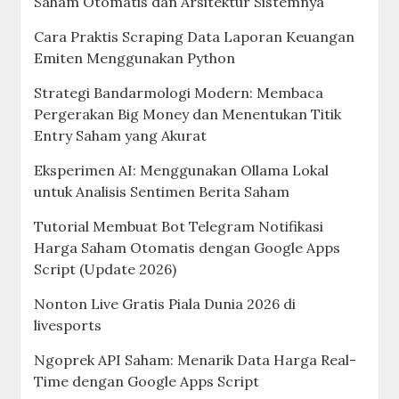
Saham Otomatis dan Arsitektur Sistemnya
Cara Praktis Scraping Data Laporan Keuangan
Emiten Menggunakan Python
Strategi Bandarmologi Modern: Membaca
Pergerakan Big Money dan Menentukan Titik
Entry Saham yang Akurat
Eksperimen AI: Menggunakan Ollama Lokal
untuk Analisis Sentimen Berita Saham
Tutorial Membuat Bot Telegram Notifikasi
Harga Saham Otomatis dengan Google Apps
Script (Update 2026)
Nonton Live Gratis Piala Dunia 2026 di
livesports
Ngoprek API Saham: Menarik Data Harga Real-
Time dengan Google Apps Script