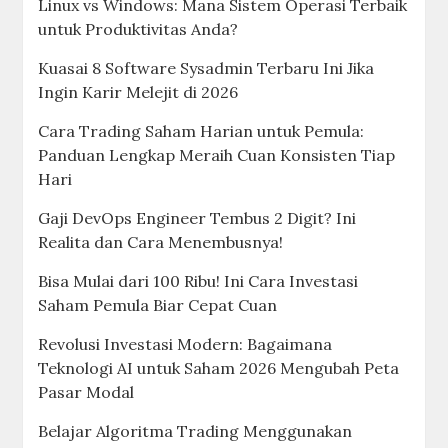
Linux vs Windows: Mana Sistem Operasi Terbaik
untuk Produktivitas Anda?
Kuasai 8 Software Sysadmin Terbaru Ini Jika
Ingin Karir Melejit di 2026
Cara Trading Saham Harian untuk Pemula:
Panduan Lengkap Meraih Cuan Konsisten Tiap
Hari
Gaji DevOps Engineer Tembus 2 Digit? Ini
Realita dan Cara Menembusnya!
Bisa Mulai dari 100 Ribu! Ini Cara Investasi
Saham Pemula Biar Cepat Cuan
Revolusi Investasi Modern: Bagaimana
Teknologi AI untuk Saham 2026 Mengubah Peta
Pasar Modal
Belajar Algoritma Trading Menggunakan