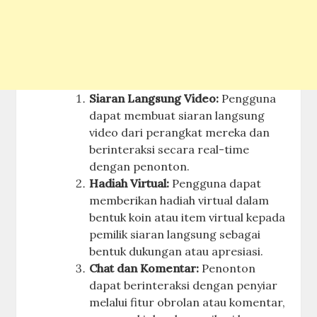
Siaran Langsung Video:
Pengguna
dapat membuat siaran langsung
video dari perangkat mereka dan
berinteraksi secara real-time
dengan penonton.
Hadiah Virtual:
Pengguna dapat
memberikan hadiah virtual dalam
bentuk koin atau item virtual kepada
pemilik siaran langsung sebagai
bentuk dukungan atau apresiasi.
Chat dan Komentar:
Penonton
dapat berinteraksi dengan penyiar
melalui fitur obrolan atau komentar,