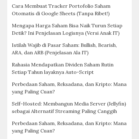
Cara Membuat Tracker Portofolio Saham
Otomatis di Google Sheets (Tanpa Ribet!)
Mengapa Harga Saham Bisa Naik Turun Setiap
Detik? Ini Penjelasan Logisnya (Versi Anak IT)
Istilah Wajib di Pasar Saham: Bullish, Bearish,
ARA, dan ARB (Penjelasan Ala IT)
Rahasia Mendapatkan Dividen Saham Rutin
Setiap Tahun layaknya Auto-Script
Perbedaan Saham, Reksadana, dan Kripto: Mana
yang Paling Cuan?
Self-Hosted: Membangun Media Server (Jellyfin)
sebagai Alternatif Streaming Paling Canggih
Perbedaan Saham, Reksadana, dan Kripto: Mana
yang Paling Cuan?