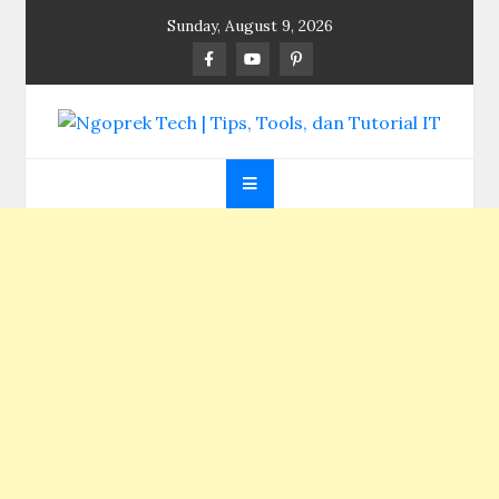
Skip
Sunday, August 9, 2026
to
content
Ngoprek Tech | Tips,
Berbagi Ilmu, Ngoprek Teknologi Tanpa Batas
Tools, dan Tutorial
IT