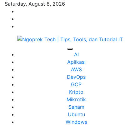
Skip
Saturday, August 8, 2026
to
content
Ngoprek Tech | Tips, Tools, dan Tutorial IT
Berbagi Ilmu, Ngoprek Teknologi Tanpa Batas
AI
Aplikasi
AWS
DevOps
GCP
Kripto
Mikrotik
Saham
Ubuntu
Windows