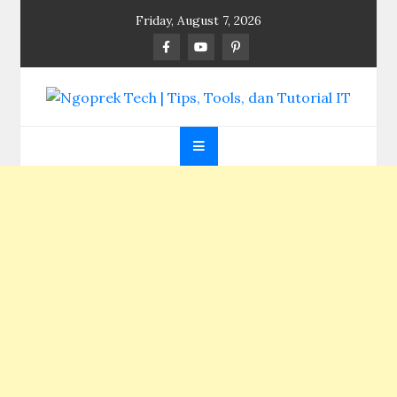
Skip
Friday, August 7, 2026
to
content
Ngoprek Tech | Tips,
Berbagi Ilmu, Ngoprek Teknologi Tanpa Batas
Tools, dan Tutorial
IT