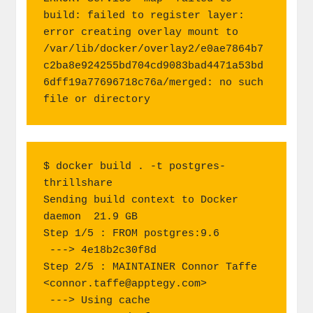
build: failed to register layer: 
error creating overlay mount to 
/var/lib/docker/overlay2/e0ae7864b7
c2ba8e924255bd704cd9083bad4471a53bd
6dff19a77696718c76a/merged: no such 
file or directory
$ docker build . -t postgres-
thrillshare

Sending build context to Docker 
daemon  21.9 GB

Step 1/5 : FROM postgres:9.6

 ---> 4e18b2c30f8d

Step 2/5 : MAINTAINER Connor Taffe 
<
connor.taffe@apptegy.com
>

 ---> Using cache
