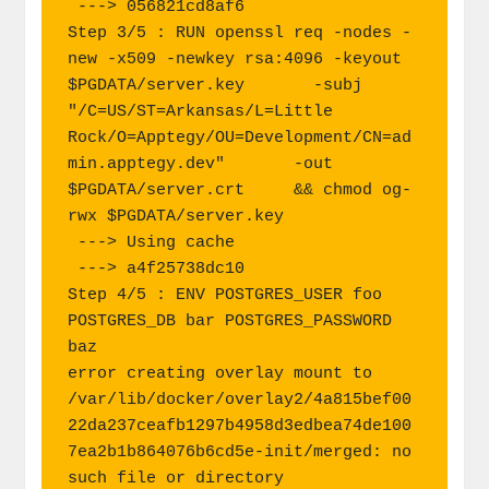
 ---> 056821cd8af6

Step 3/5 : RUN openssl req -nodes -
new -x509 -newkey rsa:4096 -keyout 
$PGDATA/server.key       -subj 
"/C=US/ST=Arkansas/L=Little 
Rock/O=Apptegy/OU=Development/CN=ad
min.apptegy.dev"       -out 
$PGDATA/server.crt     && chmod og-
rwx $PGDATA/server.key

 ---> Using cache

 ---> a4f25738dc10

Step 4/5 : ENV POSTGRES_USER foo 
POSTGRES_DB bar POSTGRES_PASSWORD 
baz

error creating overlay mount to 
/var/lib/docker/overlay2/4a815bef00
22da237ceafb1297b4958d3edbea74de100
7ea2b1b864076b6cd5e-init/merged: no 
such file or directory