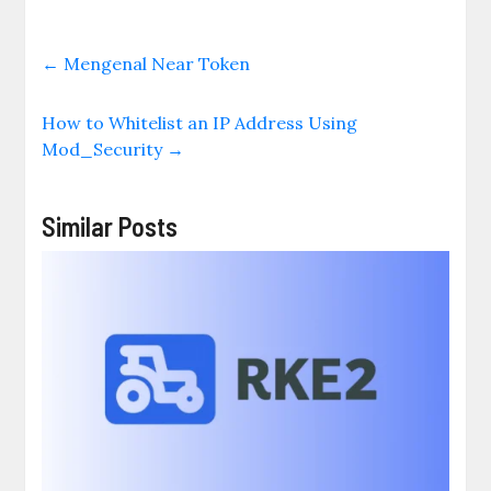
←
Mengenal Near Token
How to Whitelist an IP Address Using
Mod_Security
→
Similar Posts