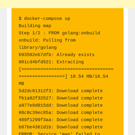
$ docker-compose up

Building map

Step 1/2 : FROM golang:onbuild

onbuild: Pulling from 
library/golang

693502eb7dfb: Already exists

081cd4bfd521: Extracting 
[==================================
================>] 18.54 MB/18.54 
MB

5d2dc01312f3: Download complete

fb1a82f32527: Download complete

a977e8d015dd: Download complete

08c0c39ec85a: Download complete

489f1299f3aa: Download complete

b87be4361d1b: Download complete

ERROR: Service 'map' failed to 