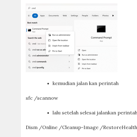
kemudian jalan kan perintah
sfc /scannow
lalu setelah selesai jalankan perinta
Dism /Online /Cleanup-Image /RestoreHealt