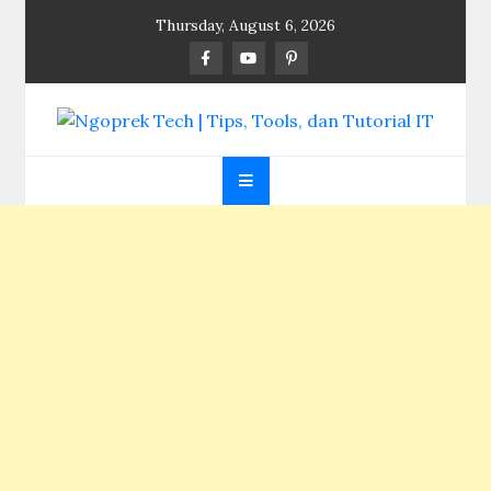
Skip
Thursday, August 6, 2026
to
content
Ngoprek Tech | Tips,
Berbagi Ilmu, Ngoprek Teknologi Tanpa Batas
Tools, dan Tutorial
IT