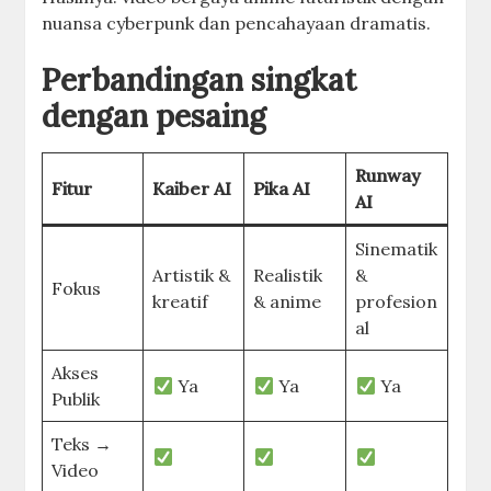
nuansa cyberpunk dan pencahayaan dramatis.
Perbandingan singkat
dengan pesaing
Runway
Fitur
Kaiber AI
Pika AI
AI
Sinematik
Artistik &
Realistik
&
Fokus
kreatif
& anime
profesion
al
Akses
Ya
Ya
Ya
Publik
Teks →
Video