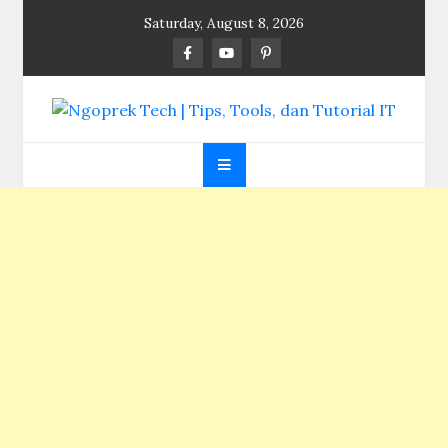
Skip
Saturday, August 8, 2026
to
content
Ngoprek Tech | Tips,
Berbagi Ilmu, Ngoprek Teknologi Tanpa Batas
Tools, dan Tutorial
IT