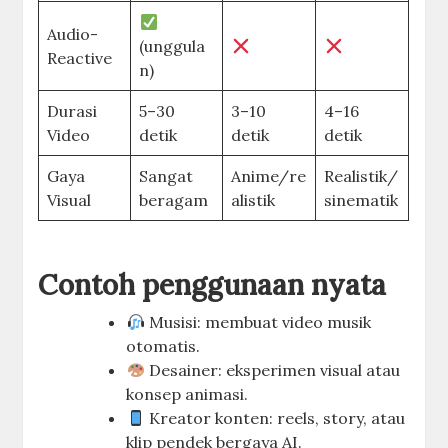
Audio-
(unggula
Reactive
n)
Durasi
5–30
3–10
4–16
Video
detik
detik
detik
Gaya
Sangat
Anime/re
Realistik/
Visual
beragam
alistik
sinematik
Contoh penggunaan nyata
Musisi: membuat video musik
otomatis.
Desainer: eksperimen visual atau
konsep animasi.
Kreator konten: reels, story, atau
klip pendek bergaya AI.