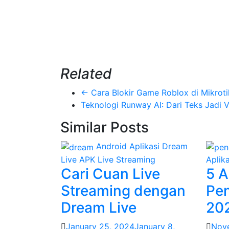
Related
←
Cara Blokir Game Roblox di Mikroti
Teknologi Runway AI: Dari Teks Jadi 
Similar Posts
Android
Aplikasi
Dream
Live APK
Live Streaming
Aplika
Cari Cuan Live
5 A
Streaming dengan
Pen
Dream Live
20
January 25, 2024
January 8,
Nove