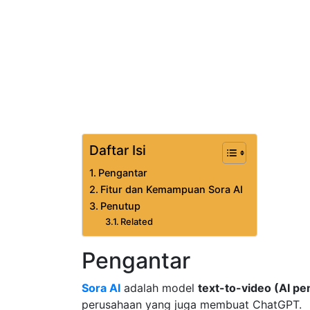
Daftar Isi
Pengantar
Fitur dan Kemampuan Sora AI
Penutup
Related
Pengantar
Sora AI
adalah model
text-to-video (AI pe
perusahaan yang juga membuat ChatGPT.