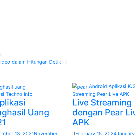
k
Video dalam Hitungan Detik
→
Android
Aplikasi
IO
si
Techno Info
Streaming
Pear Live APK
plikasi
Live Streaming
ghasil Uang
dengan Pear Li
21
APK
mber 13, 2021
November
February 15, 2024
January