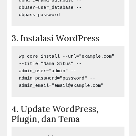
dbname=nama_database --
dbuser=user_database --
3. Instalasi WordPress
wp core install --url="example.com" 
--title="Nama Situs" --
admin_user="admin" --
admin_password="password" --
admin_email="
email@example.com
4. Update WordPress,
Plugin, dan Tema