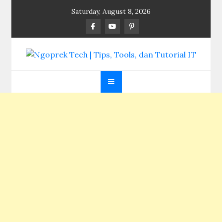
Skip
Saturday, August 8, 2026
to
content
Ngoprek Tech | Tips,
Berbagi Ilmu, Ngoprek Teknologi Tanpa Batas
Tools, dan Tutorial
IT