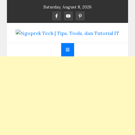
Skip
Saturday, August 8, 2026
to
content
Ngoprek Tech | Tips,
Berbagi Ilmu, Ngoprek Teknologi Tanpa Batas
Tools, dan Tutorial
IT