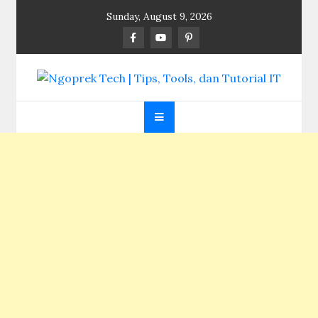
Skip
Sunday, August 9, 2026
to
content
Ngoprek Tech | Tips,
Berbagi Ilmu, Ngoprek Teknologi Tanpa Batas
Tools, dan Tutorial
IT