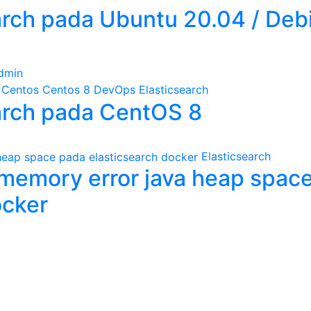
earch pada Ubuntu 20.04 / Deb
dmin
Centos
Centos 8
DevOps
Elasticsearch
earch pada CentOS 8
Elasticsearch
fmemory error java heap spac
ocker