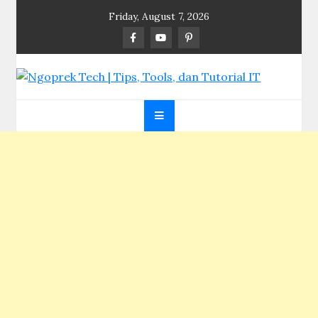
Skip
Friday, August 7, 2026
to
content
Ngoprek Tech | Tips,
Berbagi Ilmu, Ngoprek Teknologi Tanpa Batas
Tools, dan Tutorial IT