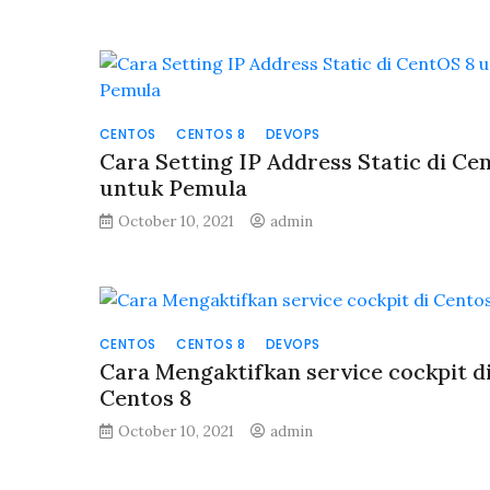
End
of
Lifetim
(EOL)
from
Centos
CENTOS
CENTOS 8
DEVOPS
Cara Setting IP Address Static di Ce
untuk Pemula
t
e
October 10, 2021
admin
sk
CENTOS
CENTOS 8
DEVOPS
Cara Mengaktifkan service cockpit d
Centos 8
October 10, 2021
admin