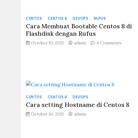
CENTOS
CENTOS 8
DEVOPS
RUFUS
Cara Membuat Bootable Centos 8 di
Flashdisk dengan Rufus
on
October 10, 2021
admin
4 Comments
Cara
Membua
Bootabl
Centos
8
di
Flashdi
dengan
CENTOS
CENTOS 8
DEVOPS
Rufus
Cara setting Hostname di Centos 8
October 10, 2021
admin