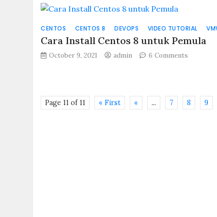
CENTOS
CENTOS 8
DEVOPS
VIDEO TUTORIAL
VM
Cara Install Centos 8 untuk Pemula
on
October 9, 2021
admin
6 Comments
Cara
Install
Centos
8
Page 11 of 11
« First
«
...
7
8
9
untuk
Pemula