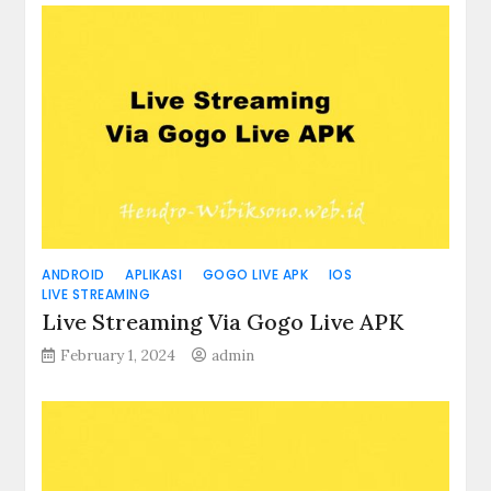
ANDROID
APLIKASI
GOGO LIVE APK
IOS
LIVE STREAMING
Live Streaming Via Gogo Live APK
February 1, 2024
admin