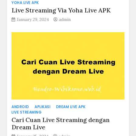
YOHA LIVE APK
Live Streaming Via Yoha Live APK
January 29, 2024
admin
ANDROID
APLIKASI
DREAM LIVE APK
LIVE STREAMING
Cari Cuan Live Streaming dengan
Dream Live