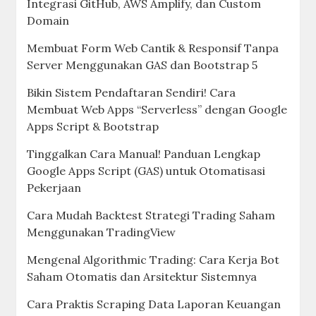
Integrasi GitHub, AWS Amplify, dan Custom
Domain
Membuat Form Web Cantik & Responsif Tanpa
Server Menggunakan GAS dan Bootstrap 5
Bikin Sistem Pendaftaran Sendiri! Cara
Membuat Web Apps “Serverless” dengan Google
Apps Script & Bootstrap
Tinggalkan Cara Manual! Panduan Lengkap
Google Apps Script (GAS) untuk Otomatisasi
Pekerjaan
Cara Mudah Backtest Strategi Trading Saham
Menggunakan TradingView
Mengenal Algorithmic Trading: Cara Kerja Bot
Saham Otomatis dan Arsitektur Sistemnya
Cara Praktis Scraping Data Laporan Keuangan