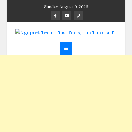
Skip
Sunday, August 9, 2026
to
content
Ngoprek Tech | Tips,
Berbagi Ilmu, Ngoprek Teknologi Tanpa Batas
Tools, dan Tutorial
IT