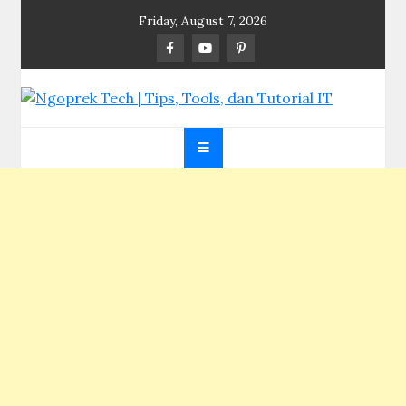
Skip
Friday, August 7, 2026
to
content
Ngoprek Tech | Tips,
Berbagi Ilmu, Ngoprek Teknologi Tanpa Batas
Tools, dan Tutorial IT