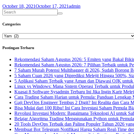
October 18, 2021
October 17, 2021
admin
Categories
Categories
Postingan Terbaru
Rekomendasi Saham Agustus 2026: 5 Emiten yang Bakal Bikin
Rekomendasi Saham Agustus 2026: 7 Pilihan Terbaik untuk P
7 Saham Murah Potensi Multibagger di 2026, Sudah Borong 
5 Saham Cuan 2026 yang Diprediksi Melejit Hingga 500%, Si
5 Aplikasi Saham Terbaik yang Aman dan Diawasi OJK untuk
Linux vs Windows: Mana Sistem Operasi Terbaik untuk Produk
Kuasai 8 Software Sysadmin Terbaru Ini Jika Ingin Karir Melej
Cara Trading Saham Harian untuk Pemula: Panduan Lengkap M
Gaji DevOps Engineer Tembus 2 Digit? Ini Realita dan Cara
Bisa Mulai dari 100 Ribu! Ini Cara Investasi Saham Pemula B
Revolusi Investasi Modern: Bagaimana Teknologi AI untuk S
Belajar Algoritma Trading Menggunakan Python untuk Pemula
20 Tools DevOps Terbaik dan Paling Populer Tahun 2026 yan
Membuat Bot Telegram Notifikasi Harga Saham Real-Time de