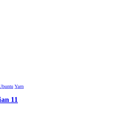
Ubuntu
Yarn
ian 11