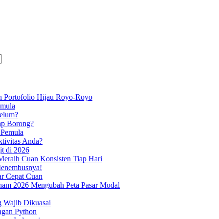
 Portofolio Hijau Royo-Royo
emula
Belum?
ap Borong?
 Pemula
tivitas Anda?
it di 2026
eraih Cuan Konsisten Tiap Hari
 Menembusnya!
iar Cepat Cuan
aham 2026 Mengubah Peta Pasar Modal
g Wajib Dikuasai
ngan Python