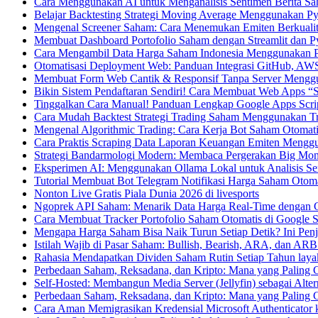
Cara Menggunakan AI untuk Menganalisis Sentimen Berita Sa
Belajar Backtesting Strategi Moving Average Menggunakan P
Mengenal Screener Saham: Cara Menemukan Emiten Berkualit
Membuat Dashboard Portofolio Saham dengan Streamlit dan P
Cara Mengambil Data Harga Saham Indonesia Menggunakan P
Otomatisasi Deployment Web: Panduan Integrasi GitHub, AW
Membuat Form Web Cantik & Responsif Tanpa Server Mengg
Bikin Sistem Pendaftaran Sendiri! Cara Membuat Web Apps “S
Tinggalkan Cara Manual! Panduan Lengkap Google Apps Scrip
Cara Mudah Backtest Strategi Trading Saham Menggunakan T
Mengenal Algorithmic Trading: Cara Kerja Bot Saham Otomatis
Cara Praktis Scraping Data Laporan Keuangan Emiten Mengg
Strategi Bandarmologi Modern: Membaca Pergerakan Big Mon
Eksperimen AI: Menggunakan Ollama Lokal untuk Analisis Se
Tutorial Membuat Bot Telegram Notifikasi Harga Saham Otoma
Nonton Live Gratis Piala Dunia 2026 di livesports
Ngoprek API Saham: Menarik Data Harga Real-Time dengan G
Cara Membuat Tracker Portofolio Saham Otomatis di Google S
Mengapa Harga Saham Bisa Naik Turun Setiap Detik? Ini Penj
Istilah Wajib di Pasar Saham: Bullish, Bearish, ARA, dan ARB
Rahasia Mendapatkan Dividen Saham Rutin Setiap Tahun laya
Perbedaan Saham, Reksadana, dan Kripto: Mana yang Paling 
Self-Hosted: Membangun Media Server (Jellyfin) sebagai Alter
Perbedaan Saham, Reksadana, dan Kripto: Mana yang Paling 
Cara Aman Memigrasikan Kredensial Microsoft Authenticator