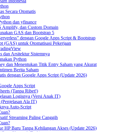
ham Indonesia
ython
as Secara Otomatis
ython
ython dan yfinance
S Amplify, dan Custom Domain
unakan GAS dan Bootstrap 5
erverless” dengan Google Apps Script & Bootstrap
t (GAS) untuk Otomatisasi Pekerjaan
radingView
 dan Arsitektur Sistemnya
unakan Python
ey dan Menentukan Titik Entry Saham yang Akurat
ntimen Berita Saham
tis dengan Google Apps Script (Update 2026)
oogle Apps Script
heets (Tanpa Ribet!)
elasan Logisnya (Versi Anak IT)
 (Penjelasan Ala IT)
knya Auto-Script
Cuan?
natif Streaming Paling Canggih
Cuan?
 ke HP Baru Tanpa Kehilangan Akses (Update 2026)