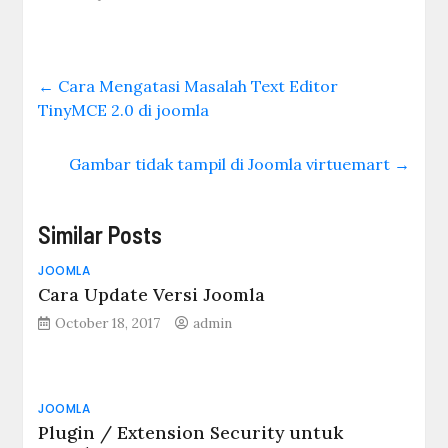
dan lain nya, karena
kemudahan dalam
membuat ( instalasi)
dan memanage nya . di
←
Cara Mengatasi Masalah Text Editor
tambah banyak plugin
TinyMCE 2.0 di joomla
/ module yang bisa di
gunakan untuk semua
keperluan / fungsi
Gambar tidak tampil di Joomla virtuemart
→
yang…
Similar Posts
JOOMLA
Cara Update Versi Joomla
October 18, 2017
admin
JOOMLA
Plugin / Extension Security untuk