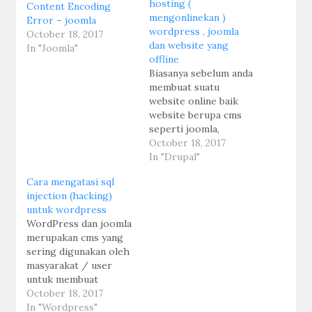
hosting (
Content Encoding
mengonlinekan )
Error – joomla
wordpress , joomla
October 18, 2017
dan website yang
In "Joomla"
offline
Biasanya sebelum anda
membuat suatu
website online baik
website berupa cms
seperti joomla,
wordpress,
October 18, 2017
prestashop ataupun
In "Drupal"
website dengan basis
Cara mengatasi sql
php / CI buatan
injection (hacking)
sendiri anda biasanya
untuk wordpress
membuat nya dengan di
WordPress dan joomla
pc anda / offline
merupakan cms yang
terlebih dahulu, dan
sering digunakan oleh
biasanya di buat sampai
masyarakat / user
sempurna di local /
untuk membuat
offline baru nantinya di
website perusahaan ,
October 18, 2017
upload…
toko online , sekolah
In "Wordpress"