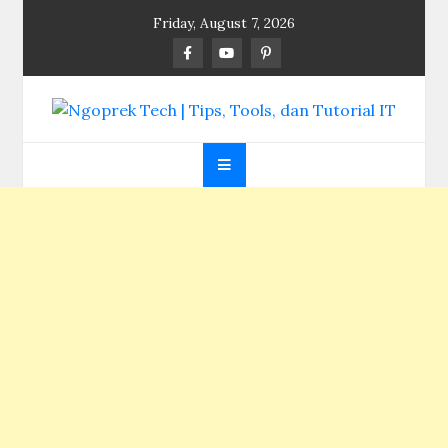
Skip
Friday, August 7, 2026
to
content
Ngoprek Tech | Tips,
Berbagi Ilmu, Ngoprek Teknologi Tanpa Batas
Tools, dan Tutorial
IT