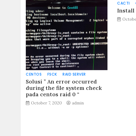
CACTI
Install
Octobe
CENTOS
FSCK
RAID SERVER
Solusi ” An error occurred
during the file system check
pada centos raid 0 “
October 7, 2020
admin