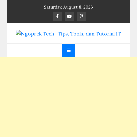
Skip
Saturday, August 8, 2026
to
content
Ngoprek Tech | Tips,
Berbagi Ilmu, Ngoprek Teknologi Tanpa Batas
Tools, dan Tutorial
IT