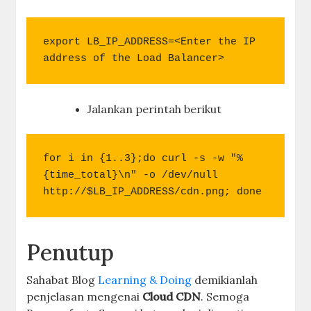
export LB_IP_ADDRESS=<Enter the IP 
address of the Load Balancer>
Jalankan perintah berikut
for i in {1..3};do curl -s -w "%
{time_total}\n" -o /dev/null 
http://$LB_IP_ADDRESS/cdn.png; done
Penutup
Sahabat Blog
Learning & Doing
demikianlah
penjelasan mengenai
Cloud CDN
. Semoga