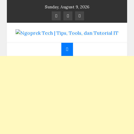
Skip
Sunday, August 9, 2026
to
content
Ngoprek Tech | Tips,
Berbagi Ilmu, Ngoprek Teknologi Tanpa Batas
Tools, dan Tutorial
IT