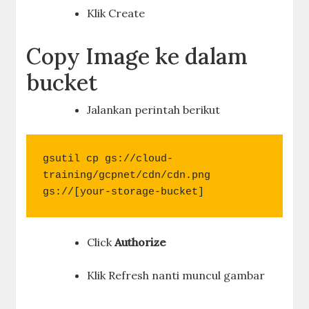
Klik Create
Copy Image ke dalam
bucket
Jalankan perintah berikut
gsutil cp gs://cloud-
training/gcpnet/cdn/cdn.png 
gs://[your-storage-bucket]
Click
Authorize
Klik Refresh nanti muncul gambar