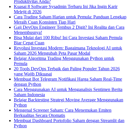
Produktivitas Anda?
Kuasai 8 Software Sysadmin Terbaru Ini Jika Ingin Karir
Melejit di 2026
Cara Trading Saham Harian untuk Pemula: Panduan Lengkap
Meraih Cuan Konsisten Tiap Hari
Gaji DevOps Engineer Tembus 2 Digit? Ini Realita dan Cara
Menembusnya!
Bisa Mulai dari 100 Ribu! Ini Cara Investasi Saham Pemula
Biar Cepat Cuan
Revolusi Investasi Modern: Bagaimana Teknologi AI untuk
Saham 2026 Mengubah Peta Pasar Modal
Belajar Algoritma Trading Menggunakan Python untuk
Pemula
20 Tools DevOps Terbaik dan Paling Populer Tahun 2026
yang Wajib Dikuasai
Membuat Bot Telegram Notifikasi Harga Saham Real-Time
dengan Python
Cara Menggunakan AI untuk Menganalisis Sentimen Berita
Saham Indonesia
Belajar Backtesting Strategi Moving Average Menggunakan
Python
Mengenal Screener Saham: Cara Menemukan Emiten
Berkualitas Secara Otomatis
Membuat Dashboard Portofolio Saham dengan Streamlit dan
Python