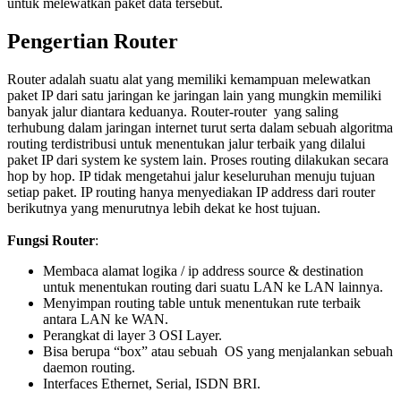
untuk melewatkan paket data tersebut.
Pengertian Router
Router adalah suatu alat yang memiliki kemampuan melewatkan
paket IP dari satu jaringan ke jaringan lain yang mungkin memiliki
banyak jalur diantara keduanya. Router-router yang saling
terhubung dalam jaringan internet turut serta dalam sebuah algoritma
routing terdistribusi untuk menentukan jalur terbaik yang dilalui
paket IP dari system ke system lain. Proses routing dilakukan secara
hop by hop. IP tidak mengetahui jalur keseluruhan menuju tujuan
setiap paket. IP routing hanya menyediakan IP address dari router
berikutnya yang menurutnya lebih dekat ke host tujuan.
Fungsi Router
:
Membaca alamat logika / ip address source & destination
untuk menentukan routing dari suatu LAN ke LAN lainnya.
Menyimpan routing table untuk menentukan rute terbaik
antara LAN ke WAN.
Perangkat di layer 3 OSI Layer.
Bisa berupa “box” atau sebuah OS yang menjalankan sebuah
daemon routing.
Interfaces Ethernet, Serial, ISDN BRI.