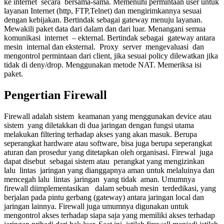
ke internet secara bersama-sama. Memenuhi permintaan user untuk
layanan Internet (http, FTP,Telnet) dan mengirimkannya sesuai
dengan kebijakan. Bertindak sebagai gateway menuju layanan.
Mewakili paket data dari dalam dan dari luar. Menangani semua
komunikasi internet – ekternal. Bertindak sebagai gateway antara
mesin internal dan eksternal. Proxy server mengevaluasi dan
mengontrol permintaan dari client, jika sesuai policy dilewatkan jika
tidak di deny/drop. Menggunakan metode NAT. Memeriksa isi
paket.
Pengertian Firewall
Firewall adalah sistem keamanan yang menggunakan device atau
sistem yang diletakkan di dua jaringan dengan fungsi utama
melakukan filtering terhadap akses yang akan masuk. Berupa
seperangkat hardware atau software, bisa juga berupa seperangkat
aturan dan prosedur yang ditetapkan oleh organisasi. Firewal juga
dapat disebut sebagai sistem atau perangkat yang mengizinkan
lalu lintas jaringan yang dianggapnya aman untuk melaluinya dan
mencegah lalu lintas jaringan yang tidak aman. Umumnya
firewall diimplementasikan dalam sebuah mesin terdedikasi, yang
berjalan pada pintu gerbang (gateway) antara jaringan local dan
jaringan lainnya. Firewall juga umumnya digunakan untuk
mengontrol akses terhadap siapa saja yang memiliki akses terhadap