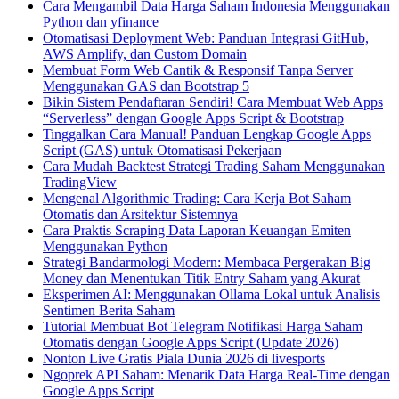
Cara Mengambil Data Harga Saham Indonesia Menggunakan
Python dan yfinance
Otomatisasi Deployment Web: Panduan Integrasi GitHub,
AWS Amplify, dan Custom Domain
Membuat Form Web Cantik & Responsif Tanpa Server
Menggunakan GAS dan Bootstrap 5
Bikin Sistem Pendaftaran Sendiri! Cara Membuat Web Apps
“Serverless” dengan Google Apps Script & Bootstrap
Tinggalkan Cara Manual! Panduan Lengkap Google Apps
Script (GAS) untuk Otomatisasi Pekerjaan
Cara Mudah Backtest Strategi Trading Saham Menggunakan
TradingView
Mengenal Algorithmic Trading: Cara Kerja Bot Saham
Otomatis dan Arsitektur Sistemnya
Cara Praktis Scraping Data Laporan Keuangan Emiten
Menggunakan Python
Strategi Bandarmologi Modern: Membaca Pergerakan Big
Money dan Menentukan Titik Entry Saham yang Akurat
Eksperimen AI: Menggunakan Ollama Lokal untuk Analisis
Sentimen Berita Saham
Tutorial Membuat Bot Telegram Notifikasi Harga Saham
Otomatis dengan Google Apps Script (Update 2026)
Nonton Live Gratis Piala Dunia 2026 di livesports
Ngoprek API Saham: Menarik Data Harga Real-Time dengan
Google Apps Script